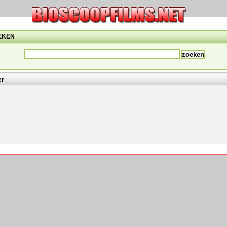
EKEN
er